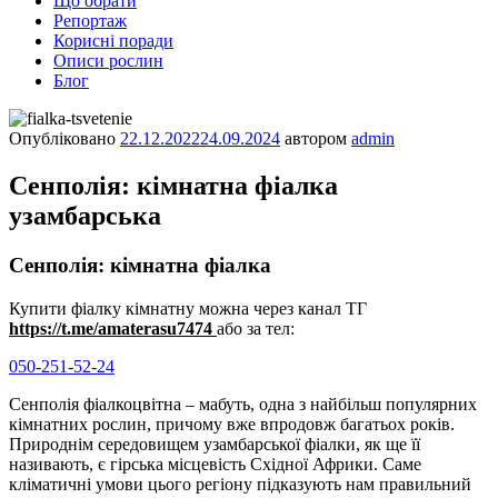
Що обрати
Репортаж
Корисні поради
Описи рослин
Блог
Опубліковано
22.12.2022
24.09.2024
автором
admin
Сенполія: кімнатна фіалка
узамбарська
Сенполія: кімнатна фіалка
Купити фіалку кімнатну можна через канал ТГ
https://t.me/amaterasu7474
або за тел:
050-251-52-24
Сенполія фіалкоцвітна – мабуть, одна з найбільш популярних
кімнатних рослин, причому вже впродовж багатьох років.
Природнім середовищем узамбарської фіалки, як ще її
називають, є гірська місцевість Східної Африки. Саме
кліматичні умови цього регіону підказують нам правильний