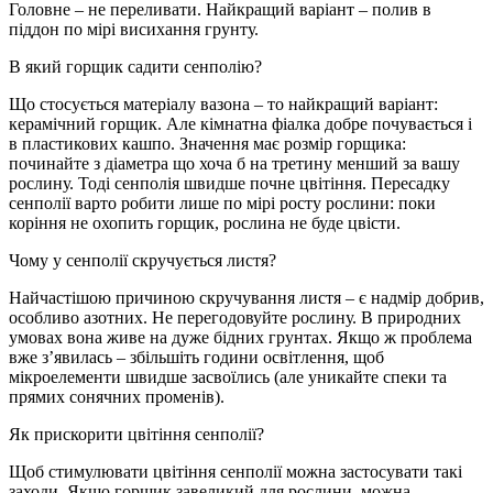
Головне – не переливати. Найкращий варіант – полив в
піддон по мірі висихання грунту.
В який горщик садити сенполію?
Що стосується матеріалу вазона – то найкращий варіант:
керамічний горщик. Але кімнатна фіалка добре почувається і
в пластикових кашпо. Значення має розмір горщика:
починайте з діаметра що хоча б на третину менший за вашу
рослину. Тоді сенполія швидше почне цвітіння. Пересадку
сенполії варто робити лише по мірі росту рослини: поки
коріння не охопить горщик, рослина не буде цвісти.
Чому у сенполії скручується листя?
Найчастішою причиною скручування листя – є надмір добрив,
особливо азотних. Не перегодовуйте рослину. В природних
умовах вона живе на дуже бідних грунтах. Якщо ж проблема
вже з’явилась – збільшіть години освітлення, щоб
мікроелементи швидше засвоїлись (але уникайте спеки та
прямих сонячних променів).
Як прискорити цвітіння сенполії?
Щоб стимулювати цвітіння сенполії можна застосувати такі
заходи. Якщо горщик завеликий для рослини, можна