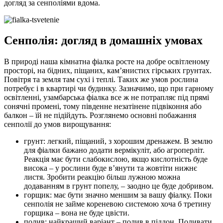
догляд за сенполіями вдома.
Сенполія: догляд в домашніх умовах
В природі наша кімнатна фіалка росте на добре освітленому
просторі, на бідних, піщаних, кам’янистих гірських грунтах.
Повітря та земля там сухі і теплі. Таких же умов рослина
потребує і в квартирі чи будинку. Зазначимо, що при гарному
освітленні, узамбарська фіалка все ж не потрапляє під прямі
сонячні промені, тому південне незатінене підвіконня або
балкон – їй не підійдуть. Розглянемо основні побажання
сенполії до умов вирощування:
грунт: легкий, піщаний, з хорошим дренажем. В землю
для фіалки бажано додати вермікуліт, або агроперліт.
Реакція має бути слабокислою, якщо кислотність буде
висока – у рослини буде в’янути та жовтіти нижнє
листя. Зробити реакцію більш лужною можна
додаванням в грунт попелу, – заодно це буде добривом.
горщик: має бути значно меншим за вашу фіалку. Поки
сенполія не займе кореневою системою хоча б третину
горщика – вона не буде цвісти.
полив: найкращий варіант – полив в піддон. Поливати