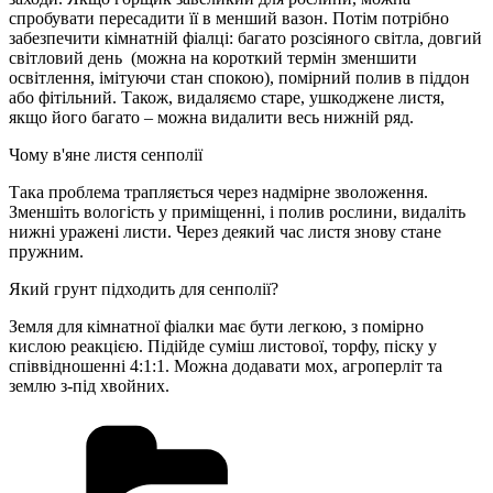
спробувати пересадити її в менший вазон. Потім потрібно
забезпечити кімнатній фіалці: багато розсіяного світла, довгий
світловий день (можна на короткий термін зменшити
освітлення, імітуючи стан спокою), помірний полив в піддон
або фітільний. Також, видаляємо старе, ушкоджене листя,
якщо його багато – можна видалити весь нижній ряд.
Чому в'яне листя сенполії
Така проблема трапляється через надмірне зволоження.
Зменшіть вологість у приміщенні, і полив рослини, видаліть
нижні уражені листи. Через деякий час листя знову стане
пружним.
Який грунт підходить для сенполії?
Земля для кімнатної фіалки має бути легкою, з помірно
кислою реакцією. Підійде суміш листової, торфу, піску у
співвідношенні 4:1:1. Можна додавати мох, агроперліт та
землю з-під хвойних.