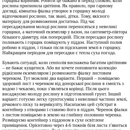
горщика корінням. Робити це бажано в період спокою, коли
рослина припинила цвітіння. Як правило, при гарному
догляді, кімнатна фіалка утворює в горщику молоді
відпочковані рослини, так звані, дітки. Тому, якісного
матеріалу для розмноження достатньо. Під час
пересаджування молоді рослини переносяться у невеликі
горщики, а маточний екземпляр у вазон, на сантиметр-півтора
більшого діаметру, ніж попередній. Після пересадки рослину
поливають і горщик поміщують у піддон. Наступний полив
робимо в піддон, і тільки після підсихання землі в горщику.
Найкращим періодом для пересадки є тепла суха погода.
Бувають ситуації, коли сенполія виснажена багатим цвітінням
– не бажає кущитися. Або ви хочете поповнити колекцію
рідкісним екземпляром і розмножити фіалку листовим
черенком. Тут можливі два варіанти. Перший – поміщаємо
здоровий лист з черенком від донорської рослини в ємність з
водою і чекаємо, поки з’являться корінці. Після цього
висаджуємо молоду рослину в підготовлений грунт. Інший
варіант: готуємо легку грунтосуміш з невеликої частини землі,
річкового піску та вермікуліту. Насипаємо цей субстрат в
контейнер з отворами і ставимо його в піддон. Черенок фіалки
з листом поміщаємо в землю на глибину половини черенка.
Розміщуємо контейнер з піддоном в сухе освітлене
приміщення. Орієнтовно через 4-6 тижнів біля листа з’явиться