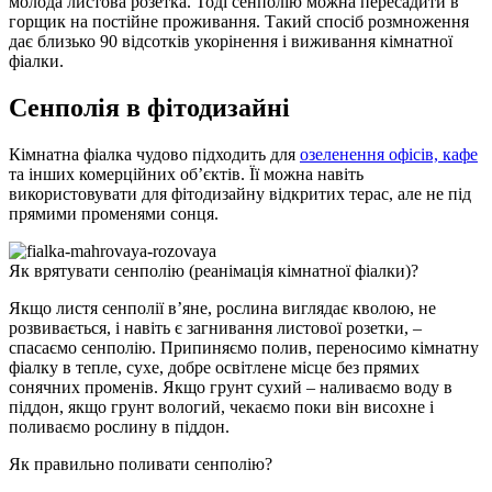
молода листова розетка. Тоді сенполію можна пересадити в
горщик на постійне проживання. Такий спосіб розмноження
дає близько 90 відсотків укорінення і виживання кімнатної
фіалки.
Сенполія в фітодизайні
Кімнатна фіалка чудово підходить для
озеленення офісів, кафе
та інших комерційних об’єктів. Її можна навіть
використовувати для фітодизайну відкритих терас, але не під
прямими променями сонця.
Як врятувати сенполію (реанімація кімнатної фіалки)?
Якщо листя сенполії в’яне, рослина виглядає кволою, не
розвивається, і навіть є загнивання листової розетки, –
спасаємо сенполію. Припиняємо полив, переносимо кімнатну
фіалку в тепле, сухе, добре освітлене місце без прямих
сонячних променів. Якщо грунт сухий – наливаємо воду в
піддон, якщо грунт вологий, чекаємо поки він висохне і
поливаємо рослину в піддон.
Як правильно поливати сенполію?