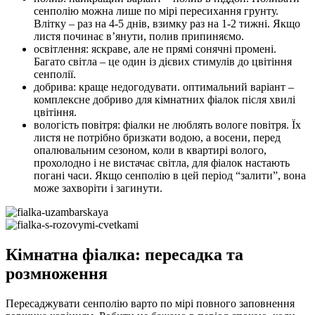
сенполію можна лише по мірі пересихання грунту.
Влітку – раз на 4-5 днів, взимку раз на 1-2 тижні. Якщо
листя починає в’янути, полив припиняємо.
освітлення: яскраве, але не прямі сонячні промені.
Багато світла – це один із дієвих стимулів до цвітіння
сенполії.
добрива: краще недогодувати. оптимальний варіант –
комплексне добриво для кімнатних фіалок після хвилі
цвітіння.
вологість повітря: фіалки не люблять вологе повітря. Їх
листя не потрібно бризкати водою, а восени, перед
опалювальним сезоном, коли в квартирі волого,
прохолодно і не вистачає світла, для фіалок настають
погані часи. Якщо сенполію в цей період “залити”, вона
може захворіти і загинути.
Кімнатна фіалка: пересадка та
розмноження
Пересаджувати сенполію варто по мірі повного заповнення