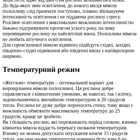
До будь-яких змін освітлення, до нового місця мімозу
полохливу слід привчати поступово, плавно збільшуючи
інтенсивність освітлення і не піддаючи рослину стресу.
Розсіяне освітлення з максимально можливою інтенсивністю
бажано підтримувати протягом усього року, на зиму
переміщаючи рослину на найсвітліші вікна. Полохлива мімоза
не любить штучного освітлення.
Для сором’язливої мімози відмінно підійдуть східні, західні,
південно-східні підвіконня або південні вікна з напіврозорою
ширмою.
Температурний режим
«Житлові» температури – оптимальний варіант для
вирощування мімози полохливої. Ця рослина добре
справляється з кімнатними умовами, як навесні, так і влітку,
задовольняючись звичайною температурою в 20 градусів
тепла. Рослина не дуже добре переносить спеку, тому якщо є
можливість обмежити максимальну температуру до 25
градусів, краще це зробити.
Як і більшість рослин, які переживають період спокою, взимку
кімнатна мімоза віддасть перевагу низьким температурам.
Взимку не можна допускати опускання нижче 15 градусів
тепла, але при цьому температура повинна бути хоча б на