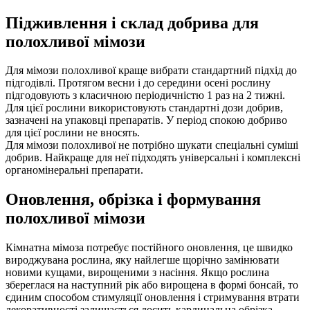
Підживлення і склад добрива для
полохливої мімози
Для мімози полохливої краще вибрати стандартний підхід до
підгодівлі. Протягом весни і до середини осені рослину
підгодовують з класичною періодичністю 1 раз на 2 тижні.
Для цієї рослини використовують стандартні дози добрив,
зазначені на упаковці препаратів. У період спокою добриво
для цієї рослини не вносять.
Для мімози полохливої не потрібно шукати спеціальні суміші
добрив. Найкраще для неї підходять універсальні і комплексні
органомінеральні препарати.
Оновлення, обрізка і формування
полохливої мімози
Кімнатна мімоза потребує постійного оновлення, це швидко
вироджувана рослина, яку найлегше щорічно замінювати
новими кущами, вирощеними з насіння. Якщо рослина
збереглася на наступний рік або вирощена в формі бонсай, то
єдиним способом стимуляції оновлення і стримування втрати
декоративності залишається досить кардинальна обрізка.