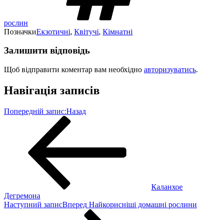
рослин
Позначки
Екзотичні
,
Квітучі
,
Кімнатні
Залишити відповідь
Щоб відправити коментар вам необхідно
авторизуватись
.
Навігація записів
Попередній запис:
Назад
Каланхое
Дегремона
Наступний запис
Вперед
Найкорисніші домашні рослини