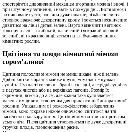
спостерігати дивовижний механізм згортання можна і вночі, і
при штучному затіненні, і навіть в похмурі дні. Листя мімози
розташоване густо, рослина дуже ошатне, різьблене листя
створює вражаюче декоративну крону, і хочеться нескінченно
дивитися на лінії і деталі зелені. Варто відзначити відтінок
кольору зелені – глибокий, насичений і яскравий лісовий
зелений, він красиво виділяється на тлі будь-яких інших
кімнатних рослин.
Цвітіння та плоди кімнатної мімози
сором’зливої
Цвітіння полохливої мімози не менш цікаве, ніж її зелень.
Дрібні квітки зібрані в майже круглі, «пухнасті» кульки
суцвіть. Пухнасті головки зібрані в складні, але рідкі суцвіття
в пазухах листків або на верхівках пагонів. Розмір їх
скромний, всього до 2 см, але кожна така куля здається
маленьким дивом, створеним для прикраси цієї декоративної
рослини. Унікальним є і рожево-фіолетове забарвлення
мімози, воно яскраве і ніжне одночасно, світиться на тлі
насиченого кольору листя. Цвітіння мімози триває протягом
усього літа. Після цвітіння утворюються не дуже декоративні
стручки плодів, плодоношення рясне.