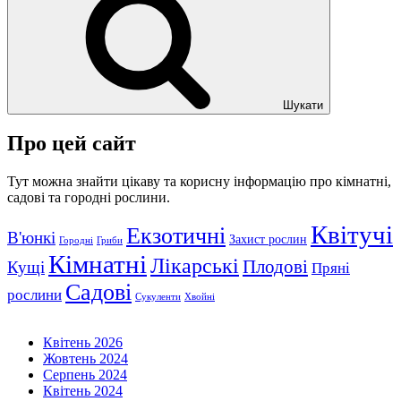
Шукати
Про цей сайт
Тут можна знайти цікаву та корисну інформацію про кімнатні,
садові та городні рослини.
Квітучі
Екзотичні
В'юнкі
Захист рослин
Городні
Гриби
Кімнатні
Лікарські
Плодові
Кущі
Пряні
Садові
рослини
Сукуленти
Хвойні
Квітень 2026
Жовтень 2024
Серпень 2024
Квітень 2024