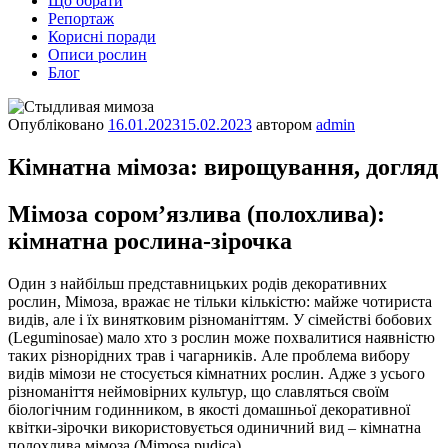
Що обрати
Репортаж
Корисні поради
Описи рослин
Блог
Опубліковано
16.01.2023
15.02.2023
автором
admin
Кімнатна мімоза: вирощування, догляд
Мімоза сором’язлива (полохлива):
кімнатна рослина-зірочка
Один з найбільш представницьких родів декоративних
рослин, Мімоза, вражає не тільки кількістю: майже чотириста
видів, але і їх винятковим різноманіттям. У сімействі бобових
(Leguminosae) мало хто з рослин може похвалитися наявністю
таких різнорідних трав і чагарників. Але проблема вибору
видів мімози не стосується кімнатних рослин. Адже з усього
різноманіття неймовірних культур, що славляться своїм
біологічним годинником, в якості домашньої декоративної
квітки-зірочки використовується одиничний вид – кімнатна
полохлива мімоза (Mimosa pudica).