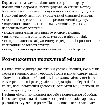
Боротися з комахами-шкідниками потрібно відразу,
починаючи з обробки інсектицидами, механічні методи
боротьби з шкідниками для чутливої красуні не підійдуть.
Поширені проблеми при вирощуванні кімнатної мімози:
• постійно закрите листя при перезволоженні грунту;
• відсутність цвітіння при низьких температурах або
неправильному освітленні;
• пожовтіння листя при занадто рясному поливі;
• витягування пагонів, втрата тургору в півтіні і тіні;
• скидання листя в забрудненому середовищі і при постійних
коливаннях вологості грунту;
• скидання листя при повному висиханні субстрату.
Розмноження полохливої мімози
Ця кімнатна культура дає рясний урожай насіння, яке більше
схоже на мініатюрний горошок. Посів насіння одразу після
збору – не найкращий варіант. Полохливу мімозу висівають в
ті ж терміни, що і розсаду літніх саджанців – в березні або
квітні, коли освітлення дозволить отримати міцні пагони, не
схильні до видовження.
Насіння мімози полохливої потребує попередньої обробки.
Його замочують на півгодини в гарячій воді або гарячому
розчині стимуляторів росту. Насіння висівають в загальну