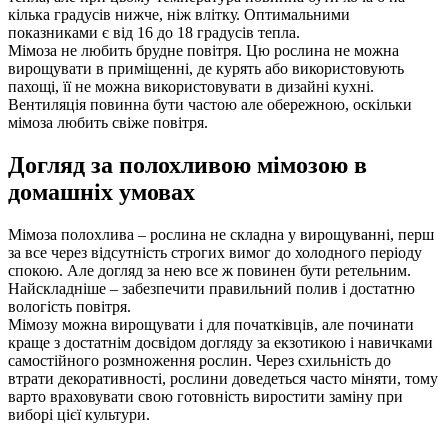
кілька градусів нижче, ніж влітку. Оптимальними
показниками є від 16 до 18 градусів тепла.
Мімоза не любить брудне повітря. Цю рослина не можна
вирощувати в приміщенні, де курять або використовують
пахощі, її не можна використовувати в дизайні кухні.
Вентиляція повинна бути частою але обережною, оскільки
мімоза любить свіже повітря.
Догляд за полохливою мімозою в
домашніх умовах
Мімоза полохлива – рослина не складна у вирощуванні, перш
за все через відсутність строгих вимог до холодного періоду
спокою. Але догляд за нею все ж повинен бути ретельним.
Найскладніше – забезпечити правильний полив і достатню
вологість повітря.
Мімозу можна вирощувати і для початківців, але починати
краще з достатнім досвідом догляду за екзотикою і навичками
самостійного розмноження рослин. Через схильність до
втрати декоративності, рослини доведеться часто міняти, тому
варто враховувати свою готовність виростити заміну при
виборі цієї культури.