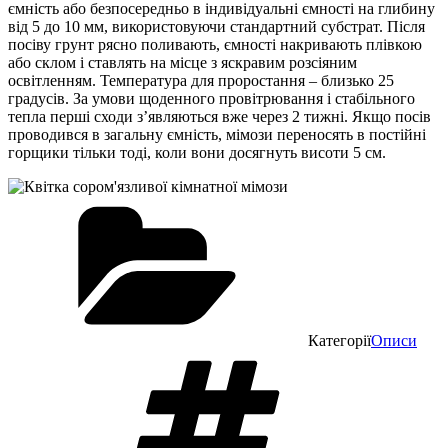
ємність або безпосередньо в індивідуальні ємності на глибину
від 5 до 10 мм, використовуючи стандартний субстрат. Після
посіву грунт рясно поливають, ємності накривають плівкою
або склом і ставлять на місце з яскравим розсіяним
освітленням. Температура для проростання – близько 25
градусів. За умови щоденного провітрювання і стабільного
тепла перші сходи з’являються вже через 2 тижні. Якщо посів
проводився в загальну ємність, мімози переносять в постійні
горщики тільки тоді, коли вони досягнуть висоти 5 см.
Категорії
Описи