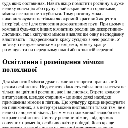
будь-яких обставинах. Навіть якщо помістити рослину в дуже
велику колекцію або групу з найяскравішими горщиками,
мімоза все одно не загубиться. Тому рослину можна
використовувати не тільки як окремий красивий акцент в
інтер’єрі, але і для створення декоративних груп. При цьому в
компанії будь-яких інших кімнатних рослин (як декоративно-
листяних, так і квітучих) мімоза виявляє ще одну несподівану
властивість – підкреслювати красу сусідніх з нею рослин. У
зв’язку з не дуже великими розмірами, мімозу краще
розміщувати на передньому плані або в золотій середині.
Освітлення і розміщення мімози
полохливої
Для кімнатної мімози дуже важливо створити правильний
режим освітлення. Недостатня кількість світла позначається не
тільки на цвітінні рослини, але і на листках. Втрата кольору,
витягування, швидке старіння – це лише деякі наслідки
приміщення мімози в півтінь. Цю культуру краще вирощувати
на підвіконнях, а в інтер’єрі можна виставляти тільки там, де є
великі панорамні вікна. Для мімози полохливої знадобиться
яскраве освітлення. Листя у рослини ніжне, і від прямих
сонячних променів, особливо влітку опівдні, його краще
захистити, адже від цього на рослині залишаються опіки.