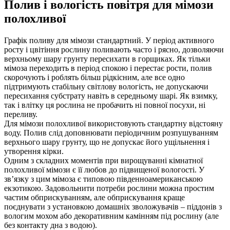
Полив і вологість повітря для мімози
полохливої
Графік поливу для мімози стандартний. У період активного
росту і цвітіння рослину поливають часто і рясно, дозволяючи
верхньому шару грунту пересихати в горщиках. Як тільки
мімоза переходить в період спокою і перестає рости, полив
скорочують і роблять більш рідкісним, але все одно
підтримують стабільну світлову вологість, не допускаючи
пересихання субстрату навіть в середньому шарі. Як взимку,
так і влітку ця рослина не пробачить ні повної посухи, ні
переливу.
Для мімози полохливої використовують стандартну відстояну
воду. Полив слід доповнювати періодичним розпушуванням
верхнього шару грунту, що не допускає його ущільнення і
утворення кірки.
Одним з складних моментів при вирощуванні кімнатної
полохливої мімози є її любов до підвищеної вологості. У
зв’язку з цим мімоза є типовою південноамериканською
екзотикою. Задовольнити потреби рослини можна простим
частим обприскуванням, але обприскування краще
поєднувати з установкою домашніх зволожувачів – піддонів з
вологим мохом або декоративним камінням під рослину (але
без контакту дна з водою).