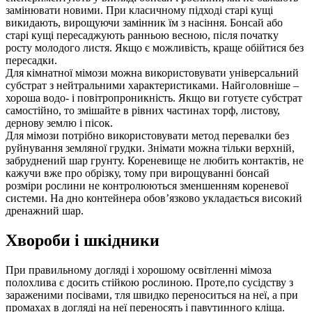
замінювати новими. При класичному підході старі кущі
викидають, вирощуючи замінник їм з насіння. Бонсай або
старі кущі пересаджують ранньою весною, після початку
росту молодого листя. Якщо є можливість, краще обійтися без
пересадки.
Для кімнатної мімози можна використовувати універсальний
субстрат з нейтральними характеристиками. Найголовніше –
хороша водо- і повітропроникність. Якщо ви готуєте субстрат
самостійно, то змішайте в рівних частинах торф, листову,
дернову землю і пісок.
Для мімози потрібно використовувати метод перевалки без
руйнування земляної грудки. Знімати можна тільки верхній,
забруднений шар грунту. Кореневище не любить контактів, не
кажучи вже про обрізку, тому при вирощуванні бонсай
розміри рослини не контролюються зменшенням кореневої
системи. На дно контейнера обов’язково укладається високий
дренажний шар.
Хвороби і шкідники
При правильному догляді і хорошому освітленні мімоза
полохлива є досить стійкою рослиною. Проте,по сусідству з
зараженими посівами, тля швидко переноситься на неї, а при
промахах в догляді на неї переносять і павутинного кліща.