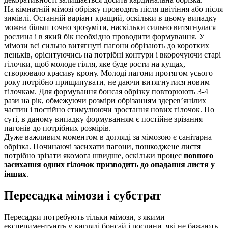
На кімнатній мімозі обрізку проводять після цвітіння або після
зимівлі. Останній варіант кращий, оскільки в цьому випадку
можна більш точно зрозуміти, наскільки сильно витягнулася
рослина і в який бік необхідно проводити формування. У
мімози всі сильно витягнуті пагони обрізають до коротких
пеньків, орієнтуючись на потрібні контури і вкорочуючи старі
гілочки, щоб молоде гілля, яке буде рости на кущах,
створювало красиву крону. Молоді пагони протягом усього
року потрібно прищипувати, не даючи витягнутися новим
гілочкам. Для формування бонсая обрізку повторюють 3-4
рази на рік, обмежуючи розміри обрізанням здерев’янілих
частин і постійно стимулюючи зростання нових гілочок. По
суті, в даному випадку формуванням є постійне зрізання
пагонів до потрібних розмірів.
Дуже важливим моментом в догляді за мімозою є санітарна
обрізка. Починаючі засихати пагони, пошкоджене листя
потрібно зрізати якомога швидше, оскільки процес
повного
засихання одних гілочок призводить до опадання листя у
інших
.
Пересадка мімози і субстрат
Пересадки потребують тільки мімози, з якими
експериментують у вигляді бонсай і рослини, які не бажають