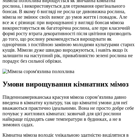
Мімоза полохлива вирощується як звичайна кімнатна
рослина, і використовується для отримання оригінального
бонсая. В якому б вигляді не росла це дивовижна рослина,
мімоза не змінює своїх вимог до умов життя і повадок. Але
все ж є різниця: при вирощуванні у вигляді бонсая мімоза
використовується як багаторічна рослина, але при класичній
формі росту втрата декоративності після цвітіння призводить
до того, що рослину рекомендується вирощувати як
однорічник з постійною заміною молодими культурами старих
кущів. Мімози дуже швидко вироджуються, і навіть якщо їх
залишити на наступний рік, привабливістю зелені рослина не
порадує без сильної обрізки.
Умови вирощування кімнатних мімоз
Південноамериканська красуня мімоза сором’язлива давно
введена в кімнатну культуру, так що кімнатні умови для неї
вважаються практично ідеальними. Вона не просто добре себе
почуває у житлових кімнатах: зазвичай для цієї рослини
найкраще підходять саме температури в будинках, а не в
зимових садах.
Кімнатна мімоза володіє унікальною здатністю виділятися в