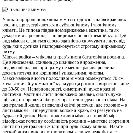
У дикій природі полохлива мімоза є однією з найяскравіших
рослин, що зустрічаються в субтропічному і тропічному
кліматі. Це типова південноамериканська екзотика, та як
декоративна рослина, – поширилася по всій земній кулі. Цей
вид мімози славиться своєю здатністю скручувати листя від
будь-яких дотиків і підпорядковується строгому циркадному
ритму.
Mimosa pudica – унікальна трав’яниста багаторічна рослина.
Це вічнозелена, схильна до швидкого виродження,
недовговічна, але при цьому не менш красива рослина з
досить потужним корінням і унікальними листям.
Максимальна висота полохливої мімози обмежується 70 см,
хоча зазвичай у кімнатної культури ця рослина виростає лише
до 30-50 см. Непарноперисті, симетричні, дуже красиві
листочки. Частини листя подовжено-овальні, сидять дуже
щільно, створюючи відчуття практично ідеального віяла. На
центральній жилці є невеликі світлі рисочки, але головне – в
листі мімози – гіперчутливі волоски краю, які реагують на
будь-який дотик. Назва полохливої мімози в повній мірі
відображає головну особливість рослини – миттєве згортання
листя по центральній жилці при будь-якому впливі.. Навіть
легкий дотик викликає цю «сором’язливу» реакцію, але